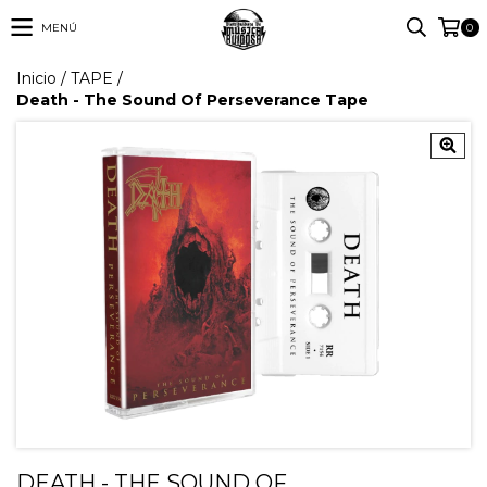
MENÚ
0
Inicio
/
TAPE
/
Death - The Sound Of Perseverance Tape
DEATH - THE SOUND OF