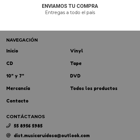
ENVIAMOS TU COMPRA
Entregas a todo el país
NAVEGACIÓN
Inicio
Vinyl
CD
Tape
10" y 7"
DVD
Mercancía
Todos los productos
Contacto
CONTÁCTANOS
55 8956 5985
dist.musicaruidosa@outlook.com