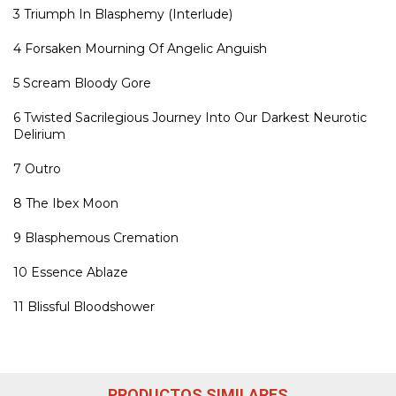
3
Triumph In Blasphemy (Interlude)
4
Forsaken Mourning Of Angelic Anguish
5
Scream Bloody Gore
6
Twisted Sacrilegious Journey Into Our Darkest Neurotic
Delirium
7
Outro
8
The Ibex Moon
9
Blasphemous Cremation
10
Essence Ablaze
11
Blissful Bloodshower
PRODUCTOS SIMILARES