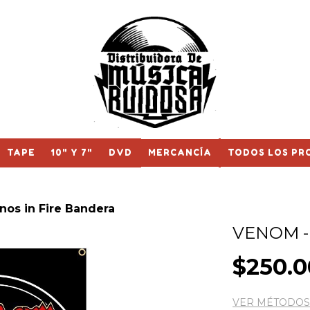
TAPE
10" Y 7"
DVD
MERCANCÍA
TODOS LOS PR
nos in Fire Bandera
VENOM -
$250.0
VER MÉTODOS