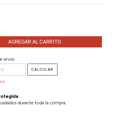
l CP:
e envío
CAMBIAR CP
CALCULAR
tal
rotegida
cuidados durante toda la compra.