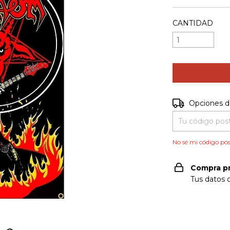
CANTIDAD
Entregas para e
Opciones d
No sé mi código pos
Compra p
Tus datos 